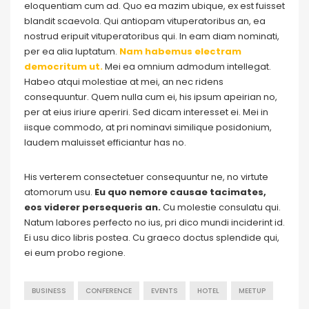
eloquentiam cum ad. Quo ea mazim ubique, ex est fuisset
blandit scaevola. Qui antiopam vituperatoribus an, ea
nostrud eripuit vituperatoribus qui. In eam diam nominati,
per ea alia luptatum.
Nam habemus electram
democritum ut.
Mei ea omnium admodum intellegat.
Habeo atqui molestiae at mei, an nec ridens
consequuntur. Quem nulla cum ei, his ipsum apeirian no,
per at eius iriure aperiri. Sed dicam interesset ei. Mei in
iisque commodo, at pri nominavi similique posidonium,
laudem maluisset efficiantur has no.
His verterem consectetuer consequuntur ne, no virtute
atomorum usu.
Eu quo nemore causae tacimates,
eos viderer persequeris an.
Cu molestie consulatu qui.
Natum labores perfecto no ius, pri dico mundi inciderint id.
Ei usu dico libris postea. Cu graeco doctus splendide qui,
ei eum probo regione.
BUSINESS
CONFERENCE
EVENTS
HOTEL
MEETUP