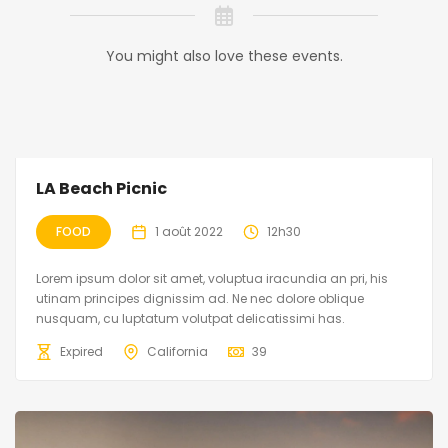
You might also love these events.
LA Beach Picnic
FOOD
1 août 2022
12h30
Lorem ipsum dolor sit amet, voluptua iracundia an pri, his
utinam principes dignissim ad. Ne nec dolore oblique
nusquam, cu luptatum volutpat delicatissimi has.
Expired
California
39