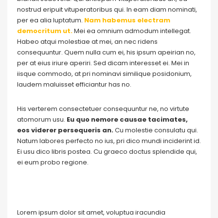
nostrud eripuit vituperatoribus qui. In eam diam nominati,
per ea alia luptatum.
Nam habemus electram
democritum ut.
Mei ea omnium admodum intellegat.
Habeo atqui molestiae at mei, an nec ridens
consequuntur. Quem nulla cum ei, his ipsum apeirian no,
per at eius iriure aperiri. Sed dicam interesset ei. Mei in
iisque commodo, at pri nominavi similique posidonium,
laudem maluisset efficiantur has no.
His verterem consectetuer consequuntur ne, no virtute
atomorum usu.
Eu quo nemore causae tacimates,
eos viderer persequeris an.
Cu molestie consulatu qui.
Natum labores perfecto no ius, pri dico mundi inciderint id.
Ei usu dico libris postea. Cu graeco doctus splendide qui,
ei eum probo regione.
Lorem ipsum dolor sit amet, voluptua iracundia