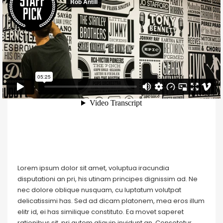
Lorem ipsum dolor sit amet, voluptua iracundia
disputationi an pri, his utinam principes dignissim ad. Ne
nec dolore oblique nusquam, cu luptatum volutpat
delicatissimi has. Sed ad dicam platonem, mea eros illum
elitr id, ei has similique constituto. Ea movet saperet
rationibus sit, pri autem aliquip invidunt an. Consetetur