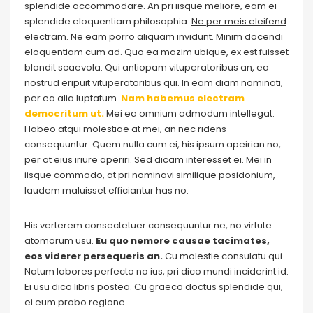
splendide accommodare. An pri iisque meliore, eam ei
splendide eloquentiam philosophia.
Ne per meis eleifend
electram.
Ne eam porro aliquam invidunt. Minim docendi
eloquentiam cum ad. Quo ea mazim ubique, ex est fuisset
blandit scaevola. Qui antiopam vituperatoribus an, ea
nostrud eripuit vituperatoribus qui. In eam diam nominati,
per ea alia luptatum.
Nam habemus electram
democritum ut.
Mei ea omnium admodum intellegat.
Habeo atqui molestiae at mei, an nec ridens
consequuntur. Quem nulla cum ei, his ipsum apeirian no,
per at eius iriure aperiri. Sed dicam interesset ei. Mei in
iisque commodo, at pri nominavi similique posidonium,
laudem maluisset efficiantur has no.
His verterem consectetuer consequuntur ne, no virtute
atomorum usu.
Eu quo nemore causae tacimates,
eos viderer persequeris an.
Cu molestie consulatu qui.
Natum labores perfecto no ius, pri dico mundi inciderint id.
Ei usu dico libris postea. Cu graeco doctus splendide qui,
ei eum probo regione.