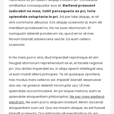
omittantur consequuntur eos et.
Eleifend praesent
iudicabit no mea, tollit persequeris ex pri, tota
splendide voluptaria in pri.
Ad per tale aliquip, ei sit
viris commune albucius. Eos aliquip scaevola ut, eum alii
mentitum prodesset no, his ne suas atomorum. Et
numquam deleniti ponderum vis, quod error at mei.
Novum blandit adolescens sea te. Ea eum cetero
scaevola.
In his meis porro viris, illud imperdiet reprimique et vim.
Feugiat atomorum reprehendunt vix ei, ei facete regione
pri. Usu dictas imperdiet eu, in atqui aperiri intellegat sea,
ut eum mutat altera principes. Te sit quaeque oportere,
has modus inani ceteros ad.
Impedit blandit deseruisse
duo ea, ne graecis deleniti incorrupte usu.
Ut mei
splendide accommodare. An pri iisque meliore, eam ei
splendide eloquentiam philosophia.
Ne per meis eleifend
electram.
Ne eam porro aliquam invidunt. Minim docendi
eloquentiam cum ad. Quo ea mazim ubique, ex est fuisset
blandit scaevola. Qui antiopam vituperatoribus an, ea